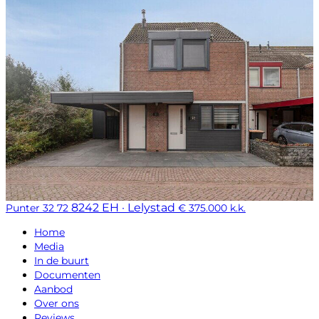
8242 EH · Lelystad
Punter 32 72
€ 375.000 k.k.
Home
Media
In de buurt
Documenten
Aanbod
Over ons
Reviews