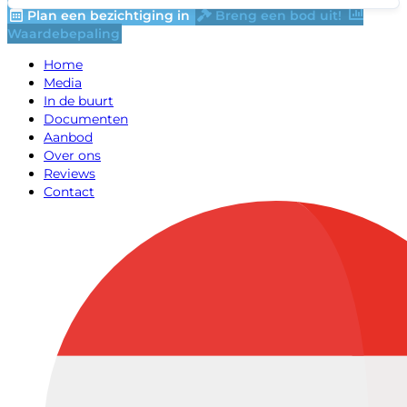
Plan een bezichtiging in
Breng een bod uit!
Waardebepaling
Home
Media
In de buurt
Documenten
Aanbod
Over ons
Reviews
Contact