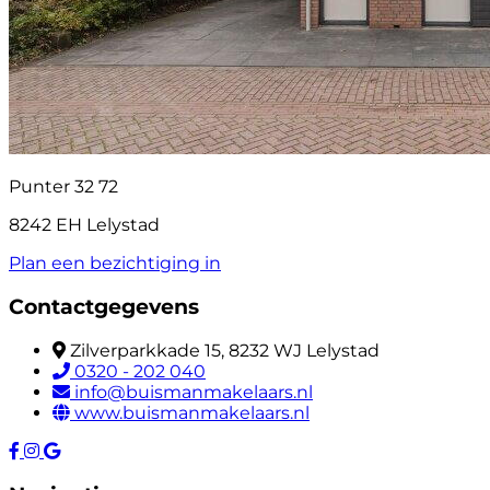
Punter 32 72
8242 EH Lelystad
Plan een bezichtiging in
Contactgegevens
Zilverparkkade 15, 8232 WJ Lelystad
0320 - 202 040
info@buismanmakelaars.nl
www.buismanmakelaars.nl