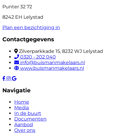
Punter 32 72
8242 EH Lelystad
Plan een bezichtiging in
Contactgegevens
Zilverparkkade 15, 8232 WJ Lelystad
0320 - 202 040
info@buismanmakelaars.nl
www.buismanmakelaars.nl
Navigatie
Home
Media
In de buurt
Documenten
Aanbod
Over ons