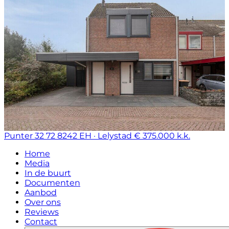
Punter 32 72
8242 EH · Lelystad
€ 375.000 k.k.
Home
Media
In de buurt
Documenten
Aanbod
Over ons
Reviews
Contact